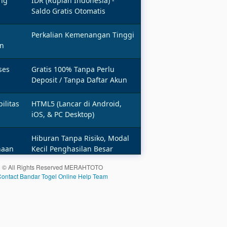
ng
IDR (Rupiah Indonesia) -
Saldo Gratis Otomatis
Perkalian Kemenangan Tinggi
n
ses
Gratis 100% Tanpa Perlu
Deposit / Tanpa Daftar Akun
ilitas
HTML5 (Lancar di Android,
iOS, & PC Desktop)
Hiburan Tanpa Risiko, Modal
naan
Kecil Penghasilan Besar
© All Rights Reserved MERAHTOTO
ontact Bandar Togel Online Help Team