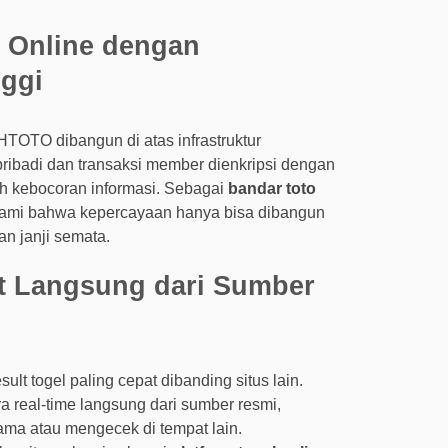
 Online dengan
ggi
TOTO dibangun di atas infrastruktur
pribadi dan transaksi member dienkripsi dengan
ah kebocoran informasi. Sebagai
bandar toto
hami bahwa kepercayaan hanya bisa dibangun
n janji semata.
at Langsung dari Sumber
 togel paling cepat dibanding situs lain.
ra real-time langsung dari sumber resmi,
ama atau mengecek di tempat lain.