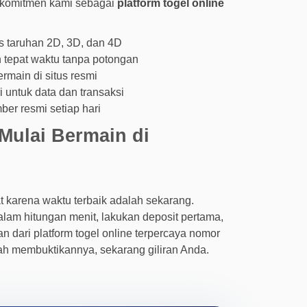
i komitmen kami sebagai
platform togel online
is taruhan 2D, 3D, dan 4D
 tepat waktu tanpa potongan
rmain di situs resmi
i untuk data dan transaksi
ber resmi setiap hari
Mulai Bermain di
 karena waktu terbaik adalah sekarang.
lam hitungan menit, lakukan deposit pertama,
 dari platform togel online terpercaya nomor
ah membuktikannya, sekarang giliran Anda.