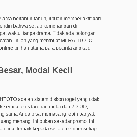
ma bertahun-tahun, ribuan member aktif dari
sendiri bahwa setiap kemenangan di
at waktu, tanpa drama. Tidak ada potongan
lambatan. Inilah yang membuat MERAHTOTO
online
pilihan utama para pecinta angka di
Besar, Modal Kecil
HTOTO adalah sistem diskon togel yang tidak
k semua jenis taruhan mulai dari 2D, 3D,
ang sama Anda bisa memasang lebih banyak
ang menang. Ini bukan sekadar promo, ini
n nilai terbaik kepada setiap member setiap