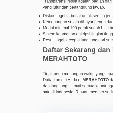
Transparansi result adalah bagian dar
yang jujur dan bertanggung jawab.
Diskon togel terbesar untuk semua jen
Kemenangan selalu dibayar penuh dan
Modal minimal 100 perak sudah bisa be
Sistem keamanan enkripsi tingkat tingg
Result togel tercepat langsung dari sum
Daftar Sekarang dan 
MERAHTOTO
Tidak perlu menunggu waktu yang tepat
Daftarkan diri Anda di
MERAHTOTO
da
dan langsung nikmati semua keuntungan
satu di Indonesia. Ribuan member sud