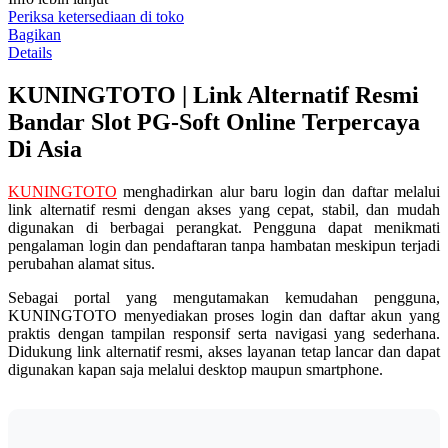
rata-
Periksa ketersediaan di toko
rata.
Bagikan
Read
Details
13
Reviews.
KUNINGTOTO | Link Alternatif Resmi
Tautan
halaman
Bandar Slot PG-Soft Online Terpercaya
yang
sama.
Di Asia
KUNINGTOTO
menghadirkan alur baru login dan daftar melalui
link alternatif resmi dengan akses yang cepat, stabil, dan mudah
digunakan di berbagai perangkat. Pengguna dapat menikmati
pengalaman login dan pendaftaran tanpa hambatan meskipun terjadi
perubahan alamat situs.
Sebagai portal yang mengutamakan kemudahan pengguna,
KUNINGTOTO menyediakan proses login dan daftar akun yang
praktis dengan tampilan responsif serta navigasi yang sederhana.
Didukung link alternatif resmi, akses layanan tetap lancar dan dapat
digunakan kapan saja melalui desktop maupun smartphone.