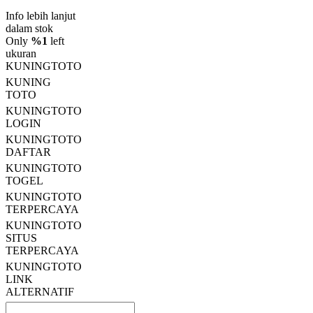
nilai
rating
Info lebih lanjut
rata-
dalam stok
rata.
Only
%1
left
Read
ukuran
13
KUNINGTOTO
Reviews.
KUNING
Tautan
halaman
TOTO
yang
KUNINGTOTO
sama.
LOGIN
KUNINGTOTO
DAFTAR
KUNINGTOTO
TOGEL
KUNINGTOTO
TERPERCAYA
KUNINGTOTO
SITUS
TERPERCAYA
KUNINGTOTO
LINK
ALTERNATIF