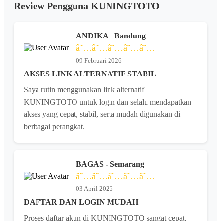
Review Pengguna KUNINGTOTO
ANDIKA - Bandung
â˜…â˜…â˜…â˜…â˜…
09 Februari 2026
AKSES LINK ALTERNATIF STABIL
Saya rutin menggunakan link alternatif
KUNINGTOTO untuk login dan selalu mendapatkan
akses yang cepat, stabil, serta mudah digunakan di
berbagai perangkat.
BAGAS - Semarang
â˜…â˜…â˜…â˜…â˜…
03 April 2026
DAFTAR DAN LOGIN MUDAH
Proses daftar akun di KUNINGTOTO sangat cepat,