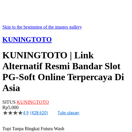
Skip to the beginning of the images gallery
KUNINGTOTO
KUNINGTOTO | Link
Alternatif Resmi Bandar Slot
PG-Soft Online Terpercaya Di
Asia
SITUS
KUNINGTOTO
Rp5.000
4.9
(428.620)
Tulis ulasan
4.5
dari
5
Topi Tanpa Bingkai Futura Wash
bintang,