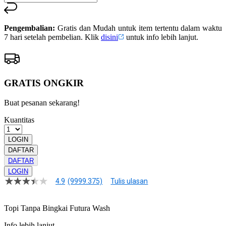
Pengembalian:
Gratis dan Mudah untuk item tertentu dalam waktu
7 hari setelah pembelian. Klik
disini
untuk info lebih lanjut.
GRATIS ONGKIR
Buat pesanan sekarang!
Kuantitas
LOGIN
DAFTAR
DAFTAR
LOGIN
4.9
(9999.375)
Tulis ulasan
4.9
dari
5
Topi Tanpa Bingkai Futura Wash
bintang,
nilai
rating
Info lebih lanjut